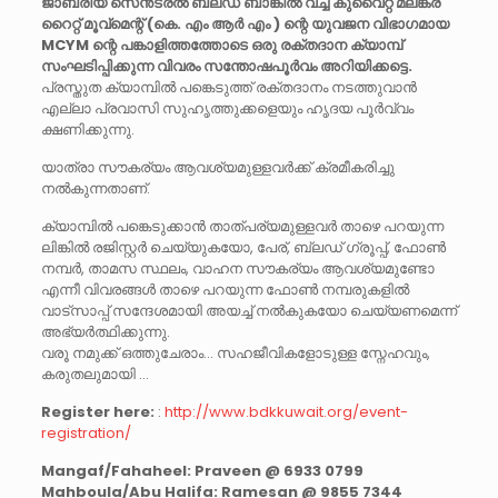
ജാബ്രിയ സെൻട്രൽ ബ്ലഡ് ബാങ്കിൽ വച്ച് കുവൈറ്റ്‌ മലങ്കര
റൈറ്റ് മൂവ്മെന്റ് (കെ. എം ആർ എം ) ന്റെ യുവജന വിഭാഗമായ
MCYM ന്റെ പങ്കാളിത്തത്തോടെ ഒരു രക്തദാന ക്യാമ്പ്
സംഘടിപ്പിക്കുന്ന വിവരം സന്തോഷപൂർവം അറിയിക്കട്ടെ.
പ്രസ്തുത ക്യാമ്പിൽ പങ്കെടുത്ത് രക്തദാനം നടത്തുവാൻ
എല്ലാ പ്രവാസി സുഹൃത്തുക്കളെയും ഹൃദയ പൂർവ്വം
ക്ഷണിക്കുന്നു.
യാത്രാ സൗകര്യം ആവശ്യമുള്ളവർക്ക് ക്രമീകരിച്ചു
നൽകുന്നതാണ്.
ക്യാമ്പിൽ പങ്കെടുക്കാൻ താത്പര്യമുള്ളവർ താഴെ പറയുന്ന
ലിങ്കിൽ രജിസ്റ്റർ ചെയ്യുകയോ, പേര്, ബ്ലഡ് ഗ്രൂപ്പ്, ഫോൺ
നമ്പർ, താമസ സ്ഥലം, വാഹന സൗകര്യം ആവശ്യമുണ്ടോ
എന്നീ വിവരങ്ങൾ താഴെ പറയുന്ന ഫോൺ നമ്പരുകളിൽ
വാട്സാപ്പ് സന്ദേശമായി അയച്ച് നൽകുകയോ ചെയ്യണമെന്ന്
അഭ്യർത്ഥിക്കുന്നു.
വരൂ നമുക്ക് ഒത്തുചേരാം… സഹജീവികളോടുള്ള സ്നേഹവും,
കരുതലുമായി …
Register here:
:
http://www.bdkkuwait.org/event-
registration/
Mangaf/Fahaheel: Praveen @ 6933 0799
Mahboula/Abu Halifa: Ramesan @ 9855 7344