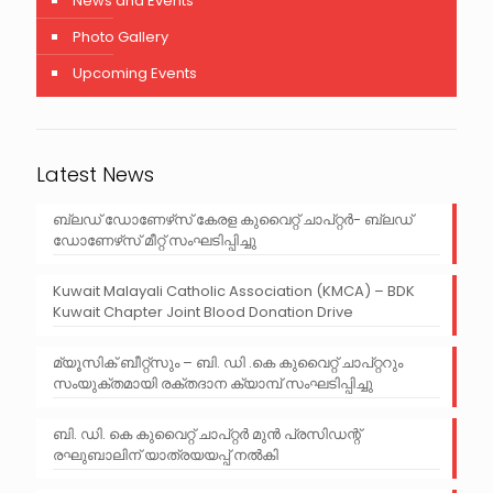
News and Events
Photo Gallery
Upcoming Events
Latest News
ബ്ലഡ് ഡോണേഴ്‌സ് കേരള കുവൈറ്റ് ചാപ്റ്റർ- ബ്ലഡ്
ഡോണേഴ്‌സ് മീറ്റ് സംഘടിപ്പിച്ചു
Kuwait Malayali Catholic Association (KMCA) – BDK
Kuwait Chapter Joint Blood Donation Drive
മ്യൂസിക് ബീറ്റ്‌സും – ബി. ഡി .കെ കുവൈറ്റ് ചാപ്റ്ററും
സംയുക്തമായി രക്തദാന ക്യാമ്പ് സംഘടിപ്പിച്ചു
ബി. ഡി. കെ കുവൈറ്റ് ചാപ്റ്റർ മുൻ പ്രസിഡന്റ്‌
രഘുബാലിന് യാത്രയയപ്പ്‌ നൽകി