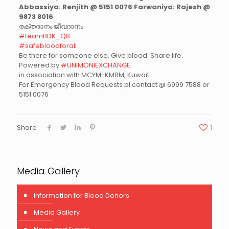
Abbassiya: Renjith @ 5151 0076 Farwaniya: Rajesh @
9873 8016
രക്തദാനം ജീവദാനം
#teamBDK_Q8
#safebloodforall
Be there for someone else. Give blood. Share life.
Powered by
#UNIMONIEXCHANGE
in association with MCYM-KMRM, Kuwait
For Emergency Blood Requests pl contact @ 6999 7588 or
5151 0076
Share
1
Media Gallery
Information for Blood Donors
Media Gallery